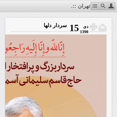
.:: فاطمیه تهران ::.
سردار دلها
15
دی
1398