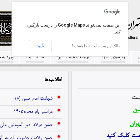
‏‫این صفحه نمی‌تواند Google Maps را درست بارگیری
کند.
تأیید
مالک این وب‌سایت شما هستید؟
ی
زائرسرای مشهد
ارتباط با هیئت مدیره
نقشه سایت
ورود به 
اطلاعیه‌ها
است
شهادت امام حسن (ع)
ین
مراسم ایام محرم1405
هران
جشن میلاد امیر المومنین علی 
ست کلیک کنید
جشن ولادت حضرت فاطمه الز