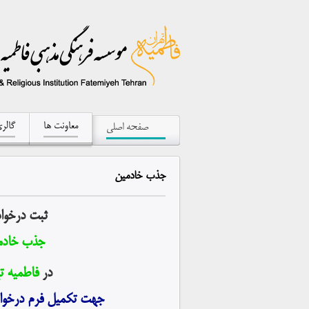
معاونت ها
گالر
صفحه اصلی
جذب
خادمین
ثبت درخو
جذب خادم
در
فاطمیه ت
جهت تکمیل فرم درخوا