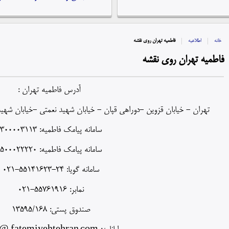
خانه
اطلاعیه
فاطمیه تهران روی نقشه
فاطمیه تهران روی نقشه
آدرس فاطمیه تهران :
تهران - خیابان قزوین -دوراهی قپان - خیابان شهید نعمتی -خیابان شهید مهدوی - پل
سامانه پیامک فاطمیه: 300003113
سامانه پیامک فاطمیه: 500022220
سامانه گویا: 24-55141623-021
نمابر: 55761916-021
صندوق پستی: 13595/168