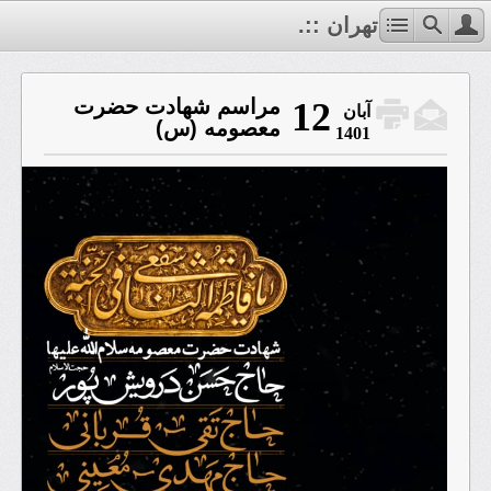
.:: فاطمیه تهران ::.
مراسم شهادت حضرت
12
آبان
معصومه (س)
1401