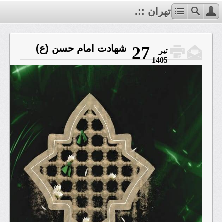
.:: فاطمیه تهران ::.
شهادت امام حسن (ع)
27
تیر
1405