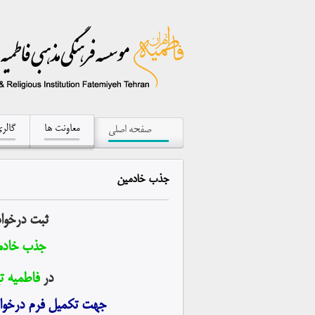
معاونت ها
گالر
صفحه اصلی
جذب
خادمین
ثبت درخو
جذب خادم
در
فاطمیه ت
جهت تکمیل فرم درخوا