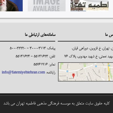
رس
ما
سامانه‌های
ارتباطی ما
ن، تهران، خ قزوین، دوراهی قپان،
پیامک: 300003113 - 500022220
هید نعمتی، خ شهید مهدوی، پلاک 76
تلفن: 55141623 - 55141624
نمابر: 55761916
رایانامه:
info@fatemiyehtehran.com
کلیه حقوق سایت متعلق به موسسه فرهنگی مذهبی فاطمیه تهران می باشد