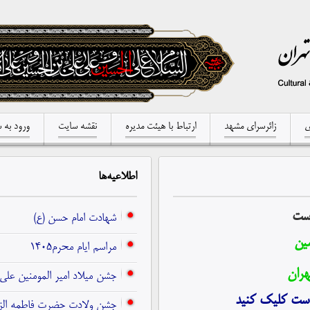
ی
زائرسرای مشهد
ارتباط با هیئت مدیره
نقشه سایت
ورود به 
اطلاعیه‌ها
است
شهادت امام حسن (ع)
ین
مراسم ایام محرم1405
هران
جشن میلاد امیر المومنین علی 
ست کلیک کنید
جشن ولادت حضرت فاطمه الز