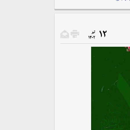
12
تیر
1402